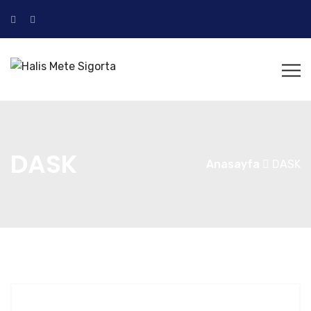
DASK
Anasayfa
DASK