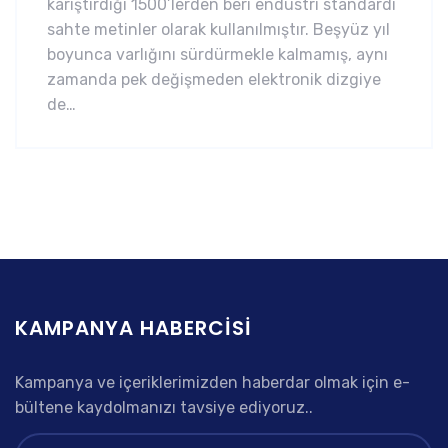
karıştırdığı 1500’lerden beri endüstri standardı
sahte metinler olarak kullanılmıştır. Beşyüz yıl
boyunca varlığını sürdürmekle kalmamış, aynı
zamanda pek değişmeden elektronik dizgiye
de…
KAMPANYA HABERCISI
Kampanya ve içeriklerimizden haberdar olmak için e-
bültene kaydolmanızı tavsiye ediyoruz..